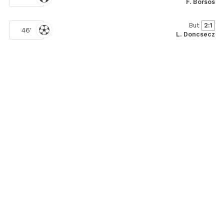
F. Borsos
But
2:1
46'
L. Doncsecz