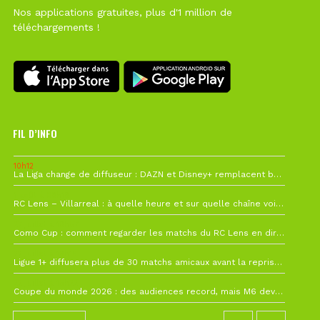
Nos applications gratuites, plus d'1 million de
téléchargements !
FIL D’INFO
10h12
La Liga change de diffuseur : DAZN et Disney+ remplacent beIN Sports !
1 août à 09h19
RC Lens – Villarreal : à quelle heure et sur quelle chaîne voir la finale de la Como Cup ?
27 juillet à 19h57
Como Cup : comment regarder les matchs du RC Lens en direct ?
22 juillet à 19h16
Ligue 1+ diffusera plus de 30 matchs amicaux avant la reprise de la Ligue 1
22 juillet à 15h22
Coupe du monde 2026 : des audiences record, mais M6 devrait perdre très gros !