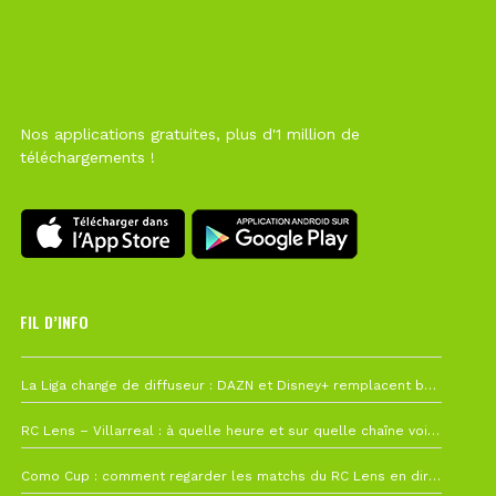
Nos applications gratuites, plus d'1 million de
téléchargements !
FIL D’INFO
6 août à 10h12
La Liga change de diffuseur : DAZN et Disney+ remplacent beIN Sports !
1 août à 09h19
RC Lens – Villarreal : à quelle heure et sur quelle chaîne voir la finale de la Como Cup ?
27 juillet à 19h57
Como Cup : comment regarder les matchs du RC Lens en direct ?