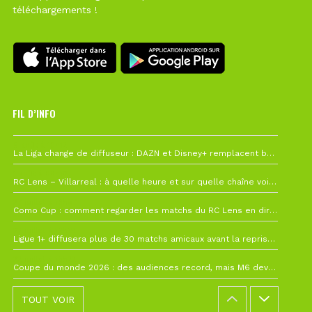
téléchargements !
FIL D’INFO
6 août à 10h12
La Liga change de diffuseur : DAZN et Disney+ remplacent beIN Sports !
1 août à 09h19
RC Lens – Villarreal : à quelle heure et sur quelle chaîne voir la finale de la Como Cup ?
27 juillet à 19h57
Como Cup : comment regarder les matchs du RC Lens en direct ?
22 juillet à 19h16
Ligue 1+ diffusera plus de 30 matchs amicaux avant la reprise de la Ligue 1
22 juillet à 15h22
Coupe du monde 2026 : des audiences record, mais M6 devrait perdre très gros !
TOUT VOIR