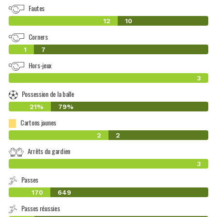
Fautes
12
10
Corners
1
7
Hors-jeux
3
Possession de la balle
21%
79%
Cartons jaunes
2
2
Arrêts du gardien
3
Passes
170
649
Passes réussies