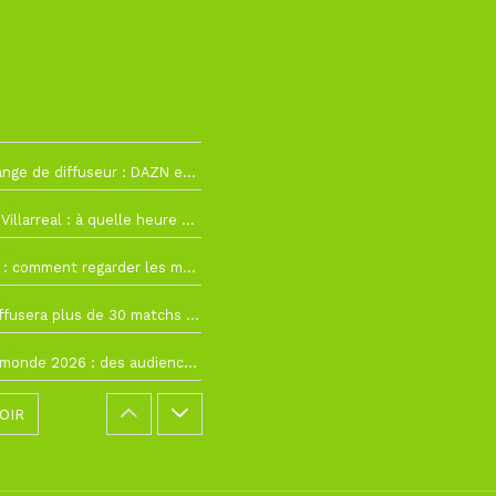
h12
La Liga change de diffuseur : DAZN et Disney+ remplacent beIN Sports !
h19
RC Lens – Villarreal : à quelle heure et sur quelle chaîne voir la finale de la Como Cup ?
 19h57
Como Cup : comment regarder les matchs du RC Lens en direct ?
 19h16
Ligue 1+ diffusera plus de 30 matchs amicaux avant la reprise de la Ligue 1
 15h22
Coupe du monde 2026 : des audiences record, mais M6 devrait perdre très gros !
OIR