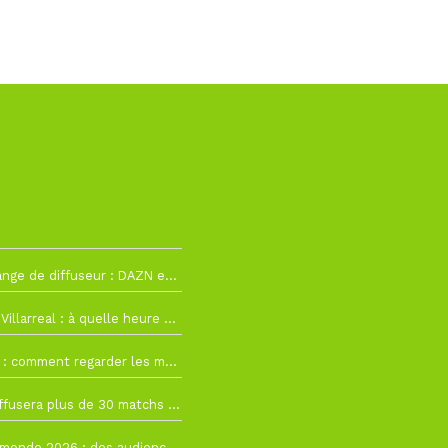
2
La Liga change de diffuseur : DAZN et Disney+ remplacent beIN Sports !
h19
RC Lens – Villarreal : à quelle heure et sur quelle chaîne voir la finale de la Como Cup ?
 19h57
Como Cup : comment regarder les matchs du RC Lens en direct ?
 19h16
Ligue 1+ diffusera plus de 30 matchs amicaux avant la reprise de la Ligue 1
 15h22
Coupe du monde 2026 : des audiences record, mais M6 devrait perdre très gros !