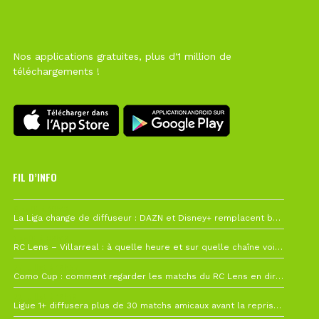
Nos applications gratuites, plus d'1 million de
téléchargements !
FIL D’INFO
6 août à 10h12
La Liga change de diffuseur : DAZN et Disney+ remplacent beIN Sports !
1 août à 09h19
RC Lens – Villarreal : à quelle heure et sur quelle chaîne voir la finale de la Como Cup ?
27 juillet à 19h57
Como Cup : comment regarder les matchs du RC Lens en direct ?
22 juillet à 19h16
Ligue 1+ diffusera plus de 30 matchs amicaux avant la reprise de la Ligue 1