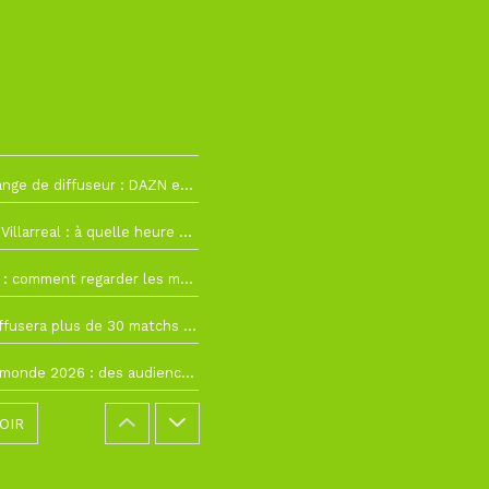
h12
La Liga change de diffuseur : DAZN et Disney+ remplacent beIN Sports !
h19
RC Lens – Villarreal : à quelle heure et sur quelle chaîne voir la finale de la Como Cup ?
 19h57
Como Cup : comment regarder les matchs du RC Lens en direct ?
 19h16
Ligue 1+ diffusera plus de 30 matchs amicaux avant la reprise de la Ligue 1
 15h22
Coupe du monde 2026 : des audiences record, mais M6 devrait perdre très gros !
OIR