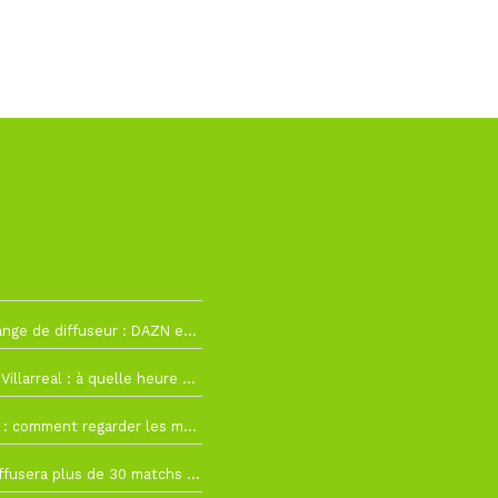
La Liga change de diffuseur : DAZN et Disney+ remplacent beIN Sports !
h19
RC Lens – Villarreal : à quelle heure et sur quelle chaîne voir la finale de la Como Cup ?
 19h57
Como Cup : comment regarder les matchs du RC Lens en direct ?
 19h16
Ligue 1+ diffusera plus de 30 matchs amicaux avant la reprise de la Ligue 1