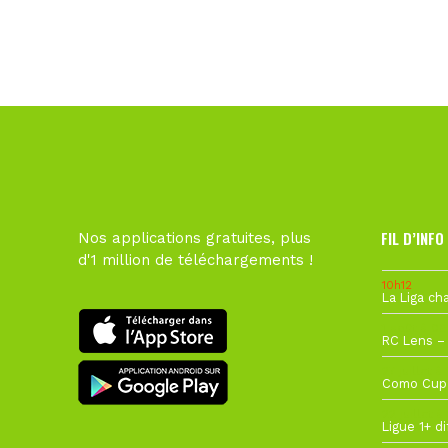
FIL D’INFO
Nos applications gratuites, plus
d'1 million de téléchargements !
10h12
1 août à 09
27 juillet à
22 juillet à