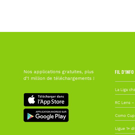
FIL D’INFO
Nos applications gratuites, plus
d'1 million de téléchargements !
6 août à 10
1 août à 09
27 juillet à
22 juillet à