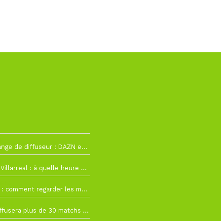
h12
La Liga change de diffuseur : DAZN et Disney+ remplacent beIN Sports !
h19
RC Lens – Villarreal : à quelle heure et sur quelle chaîne voir la finale de la Como Cup ?
 19h57
Como Cup : comment regarder les matchs du RC Lens en direct ?
 19h16
Ligue 1+ diffusera plus de 30 matchs amicaux avant la reprise de la Ligue 1