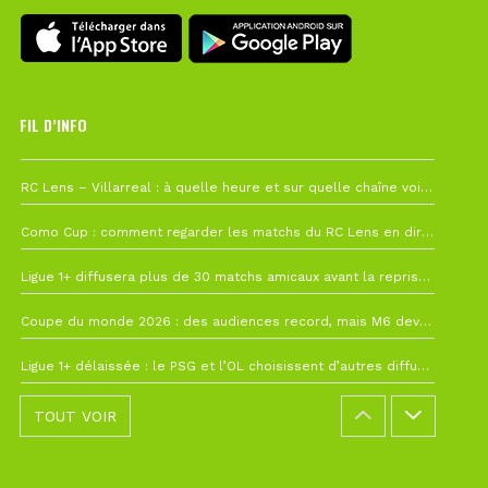
FIL D’INFO
1 août à 09h19
RC Lens – Villarreal : à quelle heure et sur quelle chaîne voir la finale de la Como Cup ?
27 juillet à 19h57
Como Cup : comment regarder les matchs du RC Lens en direct ?
22 juillet à 19h16
Ligue 1+ diffusera plus de 30 matchs amicaux avant la reprise de la Ligue 1
22 juillet à 15h22
Coupe du monde 2026 : des audiences record, mais M6 devrait perdre très gros !
19 juillet à 12h21
Ligue 1+ délaissée : le PSG et l’OL choisissent d’autres diffuseurs pour leur reprise
TOUT VOIR