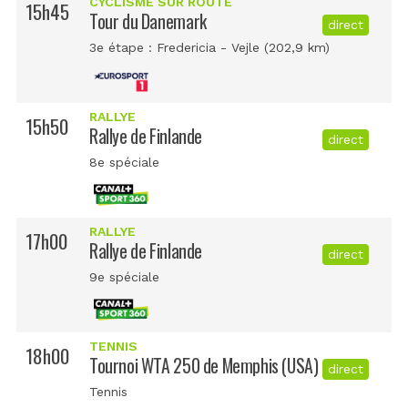
CYCLISME SUR ROUTE
15h45
Tour du Danemark
direct
3e étape : Fredericia - Vejle (202,9 km)
RALLYE
15h50
Rallye de Finlande
direct
8e spéciale
RALLYE
17h00
Rallye de Finlande
direct
9e spéciale
TENNIS
18h00
Tournoi WTA 250 de Memphis (USA)
direct
Tennis