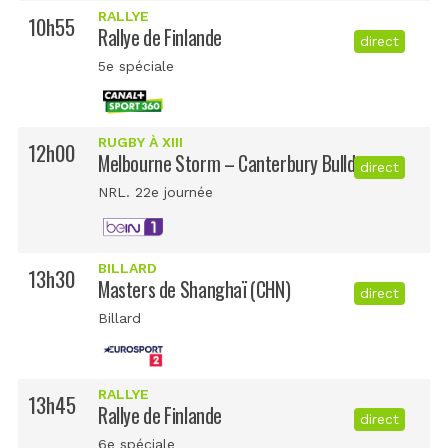
RALLYE
10h55
Rallye de Finlande
direct
5e spéciale
RUGBY À XIII
12h00
Melbourne Storm – Canterbury Bulldogs
direct
NRL. 22e journée
BILLARD
13h30
Masters de Shanghaï (CHN)
direct
Billard
RALLYE
13h45
Rallye de Finlande
direct
6e spéciale