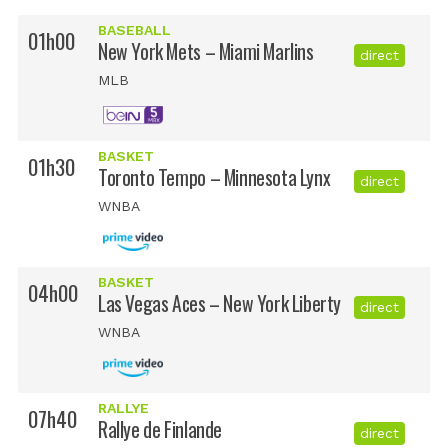
BASEBALL
01h00
New York Mets – Miami Marlins
direct
MLB
BASKET
01h30
Toronto Tempo – Minnesota Lynx
direct
WNBA
BASKET
04h00
Las Vegas Aces – New York Liberty
direct
WNBA
RALLYE
07h40
Rallye de Finlande
direct