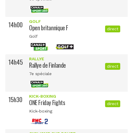
GOLF
14h00
Open britannique F
direct
Golf
RALLYE
14h45
Rallye de Finlande
direct
7e spéciale
KICK-BOXING
15h30
ONE Friday Fights
direct
Kick-boxing