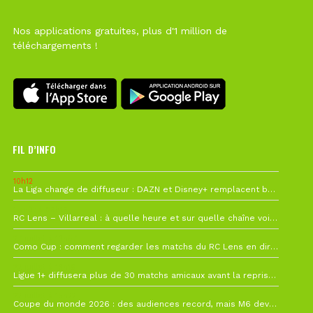
Nos applications gratuites, plus d'1 million de
téléchargements !
FIL D’INFO
10h12
La Liga change de diffuseur : DAZN et Disney+ remplacent beIN Sports !
1 août à 09h19
RC Lens – Villarreal : à quelle heure et sur quelle chaîne voir la finale de la Como Cup ?
27 juillet à 19h57
Como Cup : comment regarder les matchs du RC Lens en direct ?
22 juillet à 19h16
Ligue 1+ diffusera plus de 30 matchs amicaux avant la reprise de la Ligue 1
22 juillet à 15h22
Coupe du monde 2026 : des audiences record, mais M6 devrait perdre très gros !