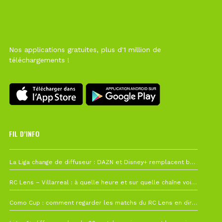
Nos applications gratuites, plus d'1 million de
téléchargements !
FIL D’INFO
Hier à 10h12
La Liga change de diffuseur : DAZN et Disney+ remplacent beIN Sports !
1 août à 09h19
RC Lens – Villarreal : à quelle heure et sur quelle chaîne voir la finale de la Como Cup ?
27 juillet à 19h57
Como Cup : comment regarder les matchs du RC Lens en direct ?
22 juillet à 19h16