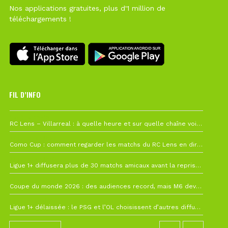
Nos applications gratuites, plus d'1 million de
téléchargements !
FIL D’INFO
1 août à 09h19
RC Lens – Villarreal : à quelle heure et sur quelle chaîne voir la finale de la Como Cup ?
27 juillet à 19h57
Como Cup : comment regarder les matchs du RC Lens en direct ?
22 juillet à 19h16
Ligue 1+ diffusera plus de 30 matchs amicaux avant la reprise de la Ligue 1
22 juillet à 15h22
Coupe du monde 2026 : des audiences record, mais M6 devrait perdre très gros !
19 juillet à 12h21
Ligue 1+ délaissée : le PSG et l’OL choisissent d’autres diffuseurs pour leur reprise