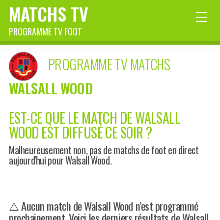
MATCHS TV
PROGRAMME TV FOOT
PROGRAMME TV MATCHS
WALSALL WOOD
EST-CE QUE LE MATCH DE WALSALL
WOOD EST DIFFUSÉ CE SOIR ?
Malheureusement non, pas de matchs de foot en direct
aujourd'hui pour Walsall Wood.
⚠️ Aucun match de Walsall Wood n’est programmé
prochainement. Voici les derniers résultats de Walsall