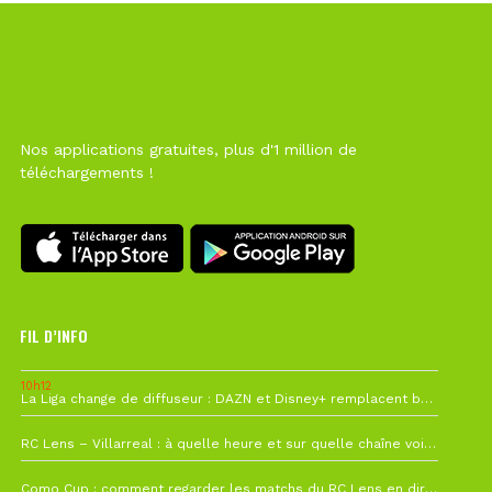
Nos applications gratuites, plus d'1 million de
téléchargements !
FIL D’INFO
10h12
La Liga change de diffuseur : DAZN et Disney+ remplacent beIN Sports !
1 août à 09h19
RC Lens – Villarreal : à quelle heure et sur quelle chaîne voir la finale de la Como Cup ?
27 juillet à 19h57
Como Cup : comment regarder les matchs du RC Lens en direct ?