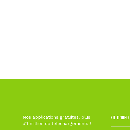
FIL D’INFO
Nos applications gratuites, plus
d'1 million de téléchargements !