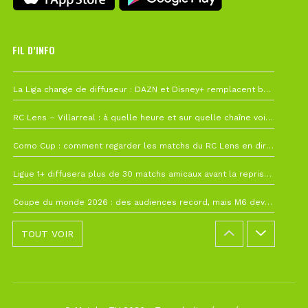
FIL D’INFO
Hier à 10h12
La Liga change de diffuseur : DAZN et Disney+ remplacent beIN Sports !
1 août à 09h19
RC Lens – Villarreal : à quelle heure et sur quelle chaîne voir la finale de la Como Cup ?
27 juillet à 19h57
Como Cup : comment regarder les matchs du RC Lens en direct ?
22 juillet à 19h16
Ligue 1+ diffusera plus de 30 matchs amicaux avant la reprise de la Ligue 1
22 juillet à 15h22
Coupe du monde 2026 : des audiences record, mais M6 devrait perdre très gros !
TOUT VOIR