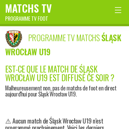
MATCHS TV
PROGRAMME TV FOOT
PROGRAMME TV MATCHS
ŚLĄSK
WROCŁAW U19
EST-CE QUE LE MATCH DE ŚLĄSK
WROCŁAW U19 EST DIFFUSÉ CE SOIR ?
Malheureusement non, pas de matchs de foot en direct
aujourd'hui pour Śląsk Wrocław U19.
⚠️ Aucun match de Śląsk Wrocław U19 n’est
programmé prochainement. Voici les derniers