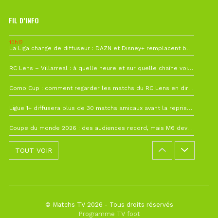
FIL D’INFO
10h12
La Liga change de diffuseur : DAZN et Disney+ remplacent beIN Sports !
1 août à 09h19
RC Lens – Villarreal : à quelle heure et sur quelle chaîne voir la finale de la Como Cup ?
27 juillet à 19h57
Como Cup : comment regarder les matchs du RC Lens en direct ?
22 juillet à 19h16
Ligue 1+ diffusera plus de 30 matchs amicaux avant la reprise de la Ligue 1
22 juillet à 15h22
Coupe du monde 2026 : des audiences record, mais M6 devrait perdre très gros !
TOUT VOIR
© Matchs TV 2026 - Tous droits réservés
Programme TV foot