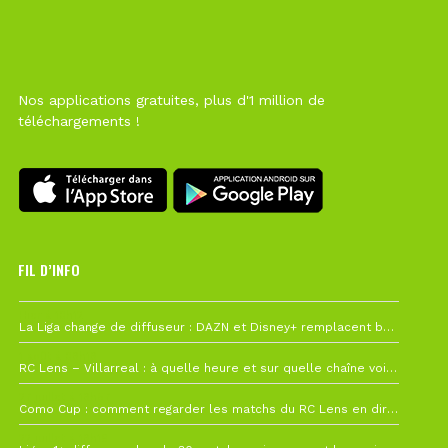
Nos applications gratuites, plus d'1 million de
téléchargements !
FIL D’INFO
Hier à 10h12
La Liga change de diffuseur : DAZN et Disney+ remplacent beIN Sports !
1 août à 09h19
RC Lens – Villarreal : à quelle heure et sur quelle chaîne voir la finale de la Como Cup ?
27 juillet à 19h57
Como Cup : comment regarder les matchs du RC Lens en direct ?
22 juillet à 19h16