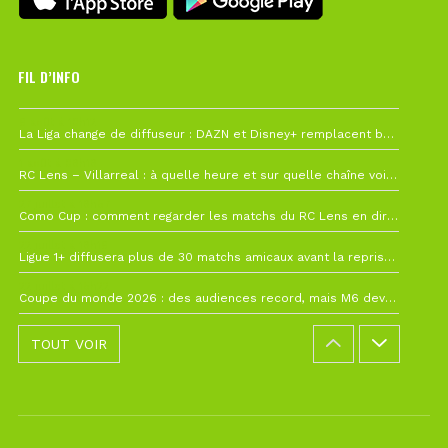
FIL D’INFO
6 août à 10h12
La Liga change de diffuseur : DAZN et Disney+ remplacent beIN Sports !
1 août à 09h19
RC Lens – Villarreal : à quelle heure et sur quelle chaîne voir la finale de la Como Cup ?
27 juillet à 19h57
Como Cup : comment regarder les matchs du RC Lens en direct ?
22 juillet à 19h16
Ligue 1+ diffusera plus de 30 matchs amicaux avant la reprise de la Ligue 1
22 juillet à 15h22
Coupe du monde 2026 : des audiences record, mais M6 devrait perdre très gros !
TOUT VOIR