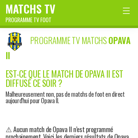
MATCHS TV
PROGRAMME TV FOOT
PROGRAMME TV MATCHS
OPAVA
II
EST-CE QUE LE MATCH DE OPAVA II EST
DIFFUSÉ CE SOIR ?
Malheureusement non, pas de matchs de foot en direct
aujourd'hui pour Opava II.
⚠️ Aucun match de Opava II n’est programmé
prochainement. Voici les derniers résultats de Opava