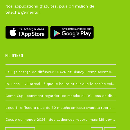
Nos applications gratuites, plus d'1 million de
téléchargements !
FIL D’INFO
6 août à 10h12
La Liga change de diffuseur : DAZN et Disney+ remplacent beIN Sports !
1 août à 09h19
RC Lens – Villarreal : à quelle heure et sur quelle chaîne voir la finale de la Como Cup ?
27 juillet à 19h57
Como Cup : comment regarder les matchs du RC Lens en direct ?
22 juillet à 19h16
Ligue 1+ diffusera plus de 30 matchs amicaux avant la reprise de la Ligue 1
22 juillet à 15h22
Coupe du monde 2026 : des audiences record, mais M6 devrait perdre très gros !