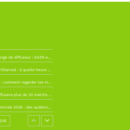
La Liga change de diffuseur : DAZN et Disney+ remplacent beIN Sports !
h19
RC Lens – Villarreal : à quelle heure et sur quelle chaîne voir la finale de la Como Cup ?
 19h57
Como Cup : comment regarder les matchs du RC Lens en direct ?
 19h16
Ligue 1+ diffusera plus de 30 matchs amicaux avant la reprise de la Ligue 1
 15h22
Coupe du monde 2026 : des audiences record, mais M6 devrait perdre très gros !
OIR