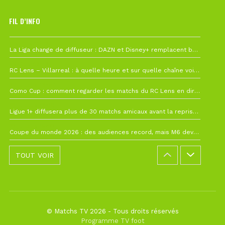
FIL D’INFO
6 août à 10h12
La Liga change de diffuseur : DAZN et Disney+ remplacent beIN Sports !
1 août à 09h19
RC Lens – Villarreal : à quelle heure et sur quelle chaîne voir la finale de la Como Cup ?
27 juillet à 19h57
Como Cup : comment regarder les matchs du RC Lens en direct ?
22 juillet à 19h16
Ligue 1+ diffusera plus de 30 matchs amicaux avant la reprise de la Ligue 1
22 juillet à 15h22
Coupe du monde 2026 : des audiences record, mais M6 devrait perdre très gros !
TOUT VOIR
© Matchs TV 2026 - Tous droits réservés
Programme TV foot