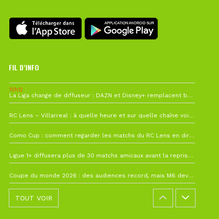
FIL D’INFO
10h12
La Liga change de diffuseur : DAZN et Disney+ remplacent beIN Sports !
1 août à 09h19
RC Lens – Villarreal : à quelle heure et sur quelle chaîne voir la finale de la Como Cup ?
27 juillet à 19h57
Como Cup : comment regarder les matchs du RC Lens en direct ?
22 juillet à 19h16
Ligue 1+ diffusera plus de 30 matchs amicaux avant la reprise de la Ligue 1
22 juillet à 15h22
Coupe du monde 2026 : des audiences record, mais M6 devrait perdre très gros !
TOUT VOIR