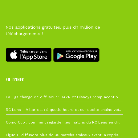
Nos applications gratuites, plus d'1 million de
téléchargements !
FIL D’INFO
Hier à 10h12
La Liga change de diffuseur : DAZN et Disney+ remplacent beIN Sports !
1 août à 09h19
RC Lens – Villarreal : à quelle heure et sur quelle chaîne voir la finale de la Como Cup ?
27 juillet à 19h57
Como Cup : comment regarder les matchs du RC Lens en direct ?
22 juillet à 19h16
Ligue 1+ diffusera plus de 30 matchs amicaux avant la reprise de la Ligue 1