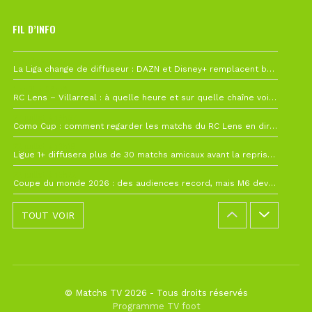
FIL D’INFO
6 août à 10h12
La Liga change de diffuseur : DAZN et Disney+ remplacent beIN Sports !
1 août à 09h19
RC Lens – Villarreal : à quelle heure et sur quelle chaîne voir la finale de la Como Cup ?
27 juillet à 19h57
Como Cup : comment regarder les matchs du RC Lens en direct ?
22 juillet à 19h16
Ligue 1+ diffusera plus de 30 matchs amicaux avant la reprise de la Ligue 1
22 juillet à 15h22
Coupe du monde 2026 : des audiences record, mais M6 devrait perdre très gros !
TOUT VOIR
© Matchs TV 2026 - Tous droits réservés
Programme TV foot