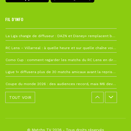
FIL D’INFO
6 août à 10h12
La Liga change de diffuseur : DAZN et Disney+ remplacent beIN Sports !
1 août à 09h19
RC Lens – Villarreal : à quelle heure et sur quelle chaîne voir la finale de la Como Cup ?
27 juillet à 19h57
Como Cup : comment regarder les matchs du RC Lens en direct ?
22 juillet à 19h16
Ligue 1+ diffusera plus de 30 matchs amicaux avant la reprise de la Ligue 1
22 juillet à 15h22
Coupe du monde 2026 : des audiences record, mais M6 devrait perdre très gros !
TOUT VOIR
© Matchs TV 2026 - Tous droits réservés