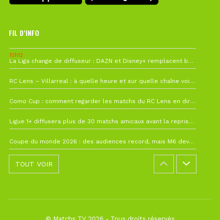
FIL D’INFO
10h12
La Liga change de diffuseur : DAZN et Disney+ remplacent beIN Sports !
1 août à 09h19
RC Lens – Villarreal : à quelle heure et sur quelle chaîne voir la finale de la Como Cup ?
27 juillet à 19h57
Como Cup : comment regarder les matchs du RC Lens en direct ?
22 juillet à 19h16
Ligue 1+ diffusera plus de 30 matchs amicaux avant la reprise de la Ligue 1
22 juillet à 15h22
Coupe du monde 2026 : des audiences record, mais M6 devrait perdre très gros !
TOUT VOIR
© Matchs TV 2026 - Tous droits réservés