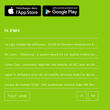
FIL D’INFO
6 août à 10h12
La Liga change de diffuseur : DAZN et Disney+ remplacent beIN Sports !
1 août à 09h19
RC Lens – Villarreal : à quelle heure et sur quelle chaîne voir la finale de la Como Cup ?
27 juillet à 19h57
Como Cup : comment regarder les matchs du RC Lens en direct ?
22 juillet à 19h16
Ligue 1+ diffusera plus de 30 matchs amicaux avant la reprise de la Ligue 1
22 juillet à 15h22
Coupe du monde 2026 : des audiences record, mais M6 devrait perdre très gros !
TOUT VOIR