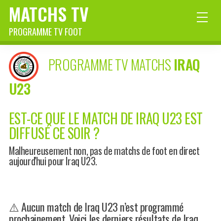
MATCHS TV
PROGRAMME TV FOOT
PROGRAMME TV MATCHS
IRAQ
U23
EST-CE QUE LE MATCH DE IRAQ U23 EST
DIFFUSÉ CE SOIR ?
Malheureusement non, pas de matchs de foot en direct
aujourd'hui pour Iraq U23.
⚠️ Aucun match de Iraq U23 n’est programmé
prochainement. Voici les derniers résultats de Iraq