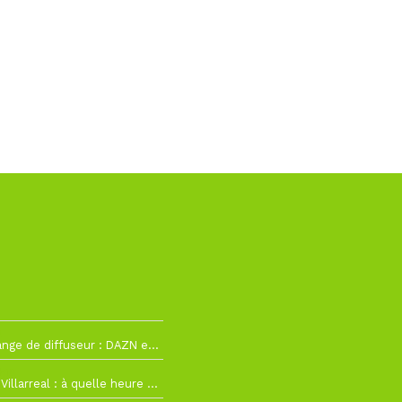
2
La Liga change de diffuseur : DAZN et Disney+ remplacent beIN Sports !
h19
RC Lens – Villarreal : à quelle heure et sur quelle chaîne voir la finale de la Como Cup ?