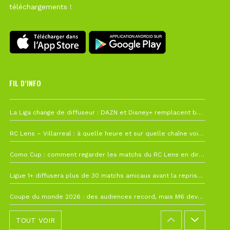
téléchargements !
FIL D’INFO
6 août à 10h12
La Liga change de diffuseur : DAZN et Disney+ remplacent beIN Sports !
1 août à 09h19
RC Lens – Villarreal : à quelle heure et sur quelle chaîne voir la finale de la Como Cup ?
27 juillet à 19h57
Como Cup : comment regarder les matchs du RC Lens en direct ?
22 juillet à 19h16
Ligue 1+ diffusera plus de 30 matchs amicaux avant la reprise de la Ligue 1
22 juillet à 15h22
Coupe du monde 2026 : des audiences record, mais M6 devrait perdre très gros !
TOUT VOIR