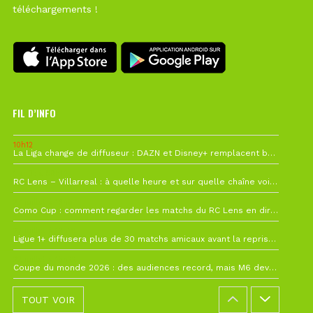
téléchargements !
FIL D’INFO
10h12
La Liga change de diffuseur : DAZN et Disney+ remplacent beIN Sports !
1 août à 09h19
RC Lens – Villarreal : à quelle heure et sur quelle chaîne voir la finale de la Como Cup ?
27 juillet à 19h57
Como Cup : comment regarder les matchs du RC Lens en direct ?
22 juillet à 19h16
Ligue 1+ diffusera plus de 30 matchs amicaux avant la reprise de la Ligue 1
22 juillet à 15h22
Coupe du monde 2026 : des audiences record, mais M6 devrait perdre très gros !
TOUT VOIR