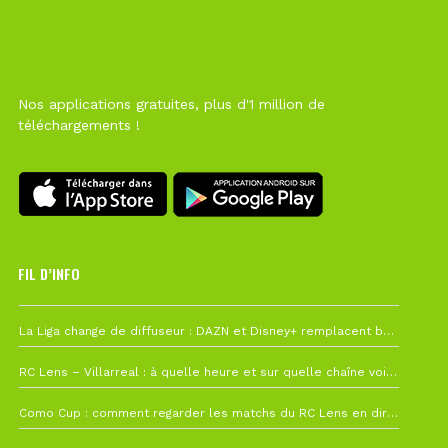
Nos applications gratuites, plus d'1 million de
téléchargements !
FIL D’INFO
6 août à 10h12
La Liga change de diffuseur : DAZN et Disney+ remplacent beIN Sports !
1 août à 09h19
RC Lens – Villarreal : à quelle heure et sur quelle chaîne voir la finale de la Como Cup ?
27 juillet à 19h57
Como Cup : comment regarder les matchs du RC Lens en direct ?
22 juillet à 19h16