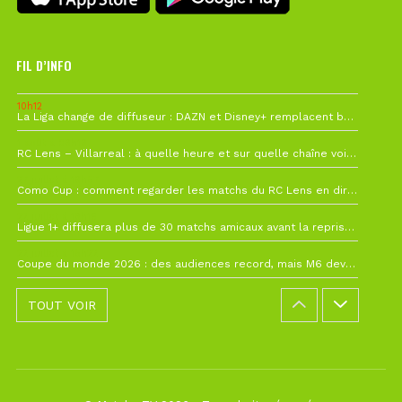
FIL D’INFO
10h12
La Liga change de diffuseur : DAZN et Disney+ remplacent beIN Sports !
1 août à 09h19
RC Lens – Villarreal : à quelle heure et sur quelle chaîne voir la finale de la Como Cup ?
27 juillet à 19h57
Como Cup : comment regarder les matchs du RC Lens en direct ?
22 juillet à 19h16
Ligue 1+ diffusera plus de 30 matchs amicaux avant la reprise de la Ligue 1
22 juillet à 15h22
Coupe du monde 2026 : des audiences record, mais M6 devrait perdre très gros !
TOUT VOIR