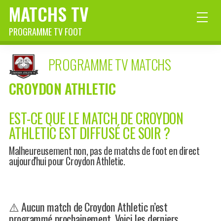
MATCHS TV
PROGRAMME TV FOOT
PROGRAMME TV MATCHS
CROYDON ATHLETIC
EST-CE QUE LE MATCH DE CROYDON
ATHLETIC EST DIFFUSÉ CE SOIR ?
Malheureusement non, pas de matchs de foot en direct
aujourd'hui pour Croydon Athletic.
⚠️ Aucun match de Croydon Athletic n’est
programmé prochainement. Voici les derniers