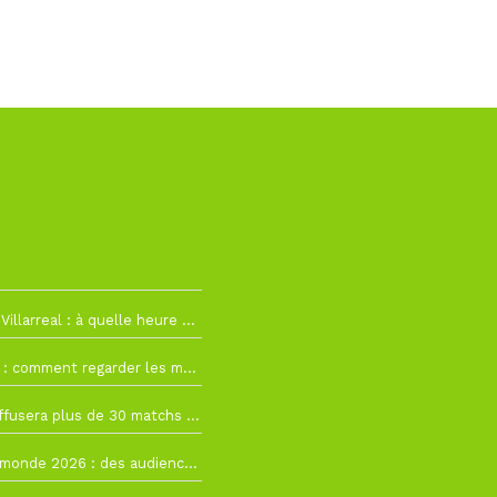
h19
RC Lens – Villarreal : à quelle heure et sur quelle chaîne voir la finale de la Como Cup ?
 19h57
Como Cup : comment regarder les matchs du RC Lens en direct ?
 19h16
Ligue 1+ diffusera plus de 30 matchs amicaux avant la reprise de la Ligue 1
 15h22
Coupe du monde 2026 : des audiences record, mais M6 devrait perdre très gros !