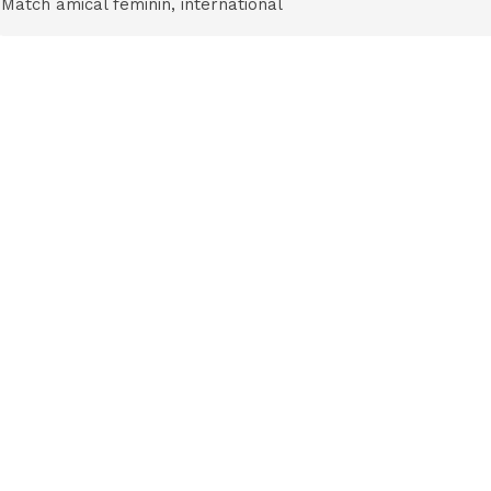
Match amical féminin
, international