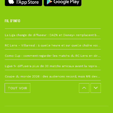
FIL D’INFO
6 août à 10h12
La Liga change de diffuseur : DAZN et Disney+ remplacent beIN Sports !
1 août à 09h19
RC Lens – Villarreal : à quelle heure et sur quelle chaîne voir la finale de la Como Cup ?
27 juillet à 19h57
Como Cup : comment regarder les matchs du RC Lens en direct ?
22 juillet à 19h16
Ligue 1+ diffusera plus de 30 matchs amicaux avant la reprise de la Ligue 1
22 juillet à 15h22
Coupe du monde 2026 : des audiences record, mais M6 devrait perdre très gros !
TOUT VOIR