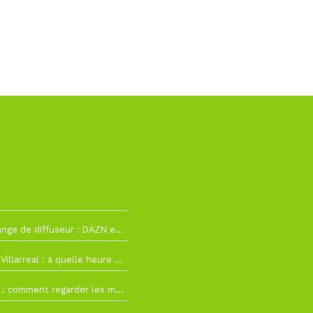
2
La Liga change de diffuseur : DAZN et Disney+ remplacent beIN Sports !
h19
RC Lens – Villarreal : à quelle heure et sur quelle chaîne voir la finale de la Como Cup ?
 19h57
Como Cup : comment regarder les matchs du RC Lens en direct ?
 19h16