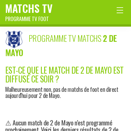
MATCHS TV
PROGRAMME TV FOOT
PROGRAMME TV MATCHS
2 DE
MAYO
EST-CE QUE LE MATCH DE 2 DE MAYO EST
DIFFUSÉ CE SOIR ?
Malheureusement non, pas de matchs de foot en direct
aujourd'hui pour 2 de Mayo.
⚠️ Aucun match de 2 de Mayo n’est programmé
prochainement. Voici les derniers résultats de 2 de