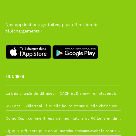
Nos applications gratuites, plus d'1 million de
téléchargements !
FIL D’INFO
6 août à 10h12
La Liga change de diffuseur : DAZN et Disney+ remplacent beIN Sports !
1 août à 09h19
RC Lens – Villarreal : à quelle heure et sur quelle chaîne voir la finale de la Como Cup ?
27 juillet à 19h57
Como Cup : comment regarder les matchs du RC Lens en direct ?
22 juillet à 19h16
Ligue 1+ diffusera plus de 30 matchs amicaux avant la reprise de la Ligue 1