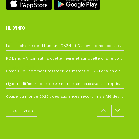
FIL D’INFO
6 août à 10h12
La Liga change de diffuseur : DAZN et Disney+ remplacent beIN Sports !
1 août à 09h19
RC Lens – Villarreal : à quelle heure et sur quelle chaîne voir la finale de la Como Cup ?
27 juillet à 19h57
Como Cup : comment regarder les matchs du RC Lens en direct ?
22 juillet à 19h16
Ligue 1+ diffusera plus de 30 matchs amicaux avant la reprise de la Ligue 1
22 juillet à 15h22
Coupe du monde 2026 : des audiences record, mais M6 devrait perdre très gros !
TOUT VOIR