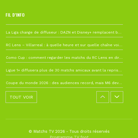
FIL D’INFO
Hier à 10h12
La Liga change de diffuseur : DAZN et Disney+ remplacent beIN Sports !
1 août à 09h19
RC Lens – Villarreal : à quelle heure et sur quelle chaîne voir la finale de la Como Cup ?
27 juillet à 19h57
Como Cup : comment regarder les matchs du RC Lens en direct ?
22 juillet à 19h16
Ligue 1+ diffusera plus de 30 matchs amicaux avant la reprise de la Ligue 1
22 juillet à 15h22
Coupe du monde 2026 : des audiences record, mais M6 devrait perdre très gros !
TOUT VOIR
© Matchs TV 2026 - Tous droits réservés
Programme TV foot