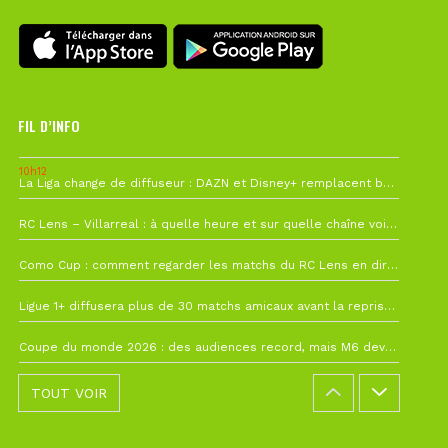
FIL D’INFO
10h12
La Liga change de diffuseur : DAZN et Disney+ remplacent beIN Sports !
1 août à 09h19
RC Lens – Villarreal : à quelle heure et sur quelle chaîne voir la finale de la Como Cup ?
27 juillet à 19h57
Como Cup : comment regarder les matchs du RC Lens en direct ?
22 juillet à 19h16
Ligue 1+ diffusera plus de 30 matchs amicaux avant la reprise de la Ligue 1
22 juillet à 15h22
Coupe du monde 2026 : des audiences record, mais M6 devrait perdre très gros !
TOUT VOIR