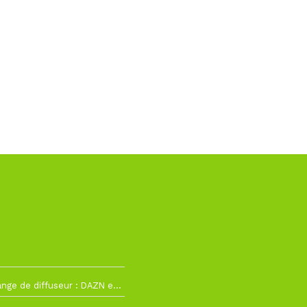
h12
La Liga change de diffuseur : DAZN et Disney+ remplacent beIN Sports !
h19