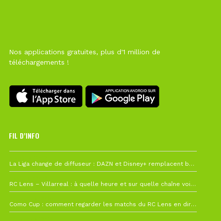
Nos applications gratuites, plus d'1 million de
téléchargements !
FIL D’INFO
6 août à 10h12
La Liga change de diffuseur : DAZN et Disney+ remplacent beIN Sports !
1 août à 09h19
RC Lens – Villarreal : à quelle heure et sur quelle chaîne voir la finale de la Como Cup ?
27 juillet à 19h57
Como Cup : comment regarder les matchs du RC Lens en direct ?
22 juillet à 19h16