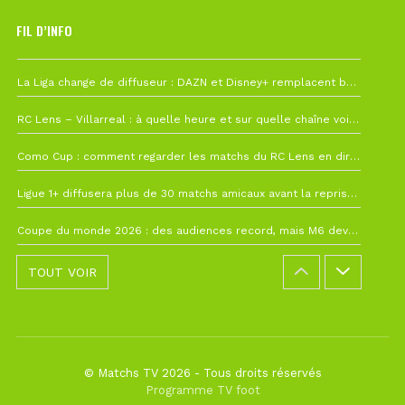
FIL D’INFO
Hier à 10h12
La Liga change de diffuseur : DAZN et Disney+ remplacent beIN Sports !
1 août à 09h19
RC Lens – Villarreal : à quelle heure et sur quelle chaîne voir la finale de la Como Cup ?
27 juillet à 19h57
Como Cup : comment regarder les matchs du RC Lens en direct ?
22 juillet à 19h16
Ligue 1+ diffusera plus de 30 matchs amicaux avant la reprise de la Ligue 1
22 juillet à 15h22
Coupe du monde 2026 : des audiences record, mais M6 devrait perdre très gros !
TOUT VOIR
© Matchs TV 2026 - Tous droits réservés
Programme TV foot