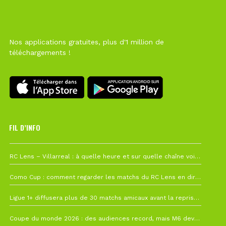
Nos applications gratuites, plus d'1 million de
téléchargements !
FIL D’INFO
1 août à 09h19
RC Lens – Villarreal : à quelle heure et sur quelle chaîne voir la finale de la Como Cup ?
27 juillet à 19h57
Como Cup : comment regarder les matchs du RC Lens en direct ?
22 juillet à 19h16
Ligue 1+ diffusera plus de 30 matchs amicaux avant la reprise de la Ligue 1
22 juillet à 15h22
Coupe du monde 2026 : des audiences record, mais M6 devrait perdre très gros !