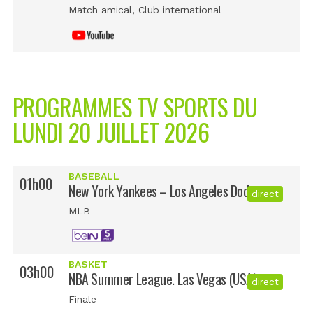
Match amical
, Club international
PROGRAMMES TV SPORTS DU
LUNDI 20 JUILLET 2026
BASEBALL
01h00
New York Yankees – Los Angeles Dodgers
direct
MLB
BASKET
03h00
NBA Summer League. Las Vegas (USA)
direct
Finale