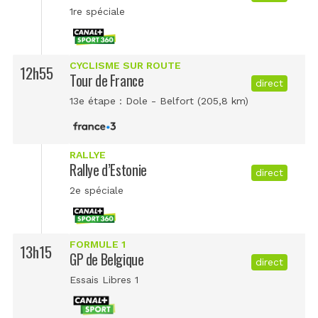
1re spéciale
CYCLISME SUR ROUTE
12h55
Tour de France
direct
13e étape : Dole - Belfort (205,8 km)
RALLYE
Rallye d’Estonie
direct
2e spéciale
FORMULE 1
13h15
GP de Belgique
direct
Essais Libres 1