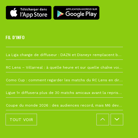
FIL D’INFO
Hier à 10h12
La Liga change de diffuseur : DAZN et Disney+ remplacent beIN Sports !
1 août à 09h19
RC Lens – Villarreal : à quelle heure et sur quelle chaîne voir la finale de la Como Cup ?
27 juillet à 19h57
Como Cup : comment regarder les matchs du RC Lens en direct ?
22 juillet à 19h16
Ligue 1+ diffusera plus de 30 matchs amicaux avant la reprise de la Ligue 1
22 juillet à 15h22
Coupe du monde 2026 : des audiences record, mais M6 devrait perdre très gros !
TOUT VOIR