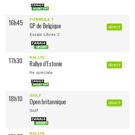
FORMULE 1
16h45
GP de Belgique
direct
Essais Libres 2
RALLYE
17h30
Rallye d’Estonie
direct
6e spéciale
GOLF
18h10
Open britannique
direct
Golf
RALLYE