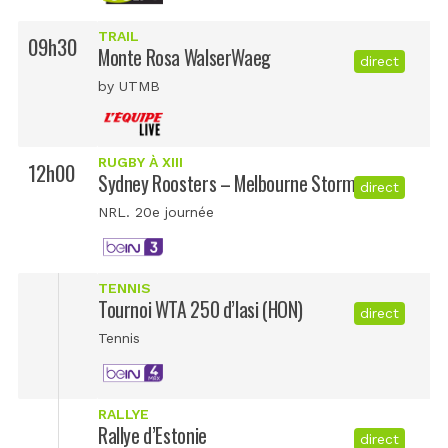
TRAIL
09h30
Monte Rosa WalserWaeg
direct
by UTMB
RUGBY À XIII
12h00
Sydney Roosters – Melbourne Storm
direct
NRL. 20e journée
TENNIS
Tournoi WTA 250 d’Iasi (HON)
direct
Tennis
RALLYE
Rallye d’Estonie
direct