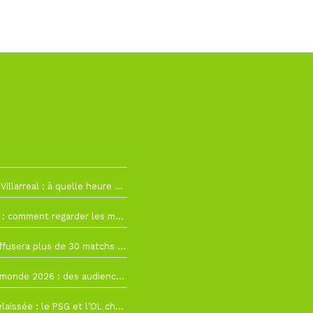
h19
RC Lens – Villarreal : à quelle heure et sur quelle chaîne voir la finale de la Como Cup ?
 19h57
Como Cup : comment regarder les matchs du RC Lens en direct ?
 19h16
Ligue 1+ diffusera plus de 30 matchs amicaux avant la reprise de la Ligue 1
 15h22
Coupe du monde 2026 : des audiences record, mais M6 devrait perdre très gros !
 12h21
Ligue 1+ délaissée : le PSG et l’OL choisissent d’autres diffuseurs pour leur reprise