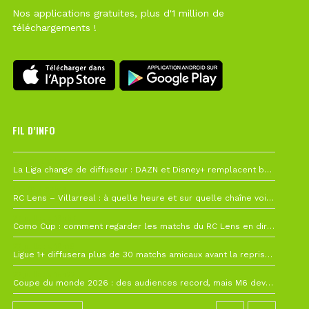
Nos applications gratuites, plus d'1 million de
téléchargements !
FIL D’INFO
6 août à 10h12
La Liga change de diffuseur : DAZN et Disney+ remplacent beIN Sports !
1 août à 09h19
RC Lens – Villarreal : à quelle heure et sur quelle chaîne voir la finale de la Como Cup ?
27 juillet à 19h57
Como Cup : comment regarder les matchs du RC Lens en direct ?
22 juillet à 19h16
Ligue 1+ diffusera plus de 30 matchs amicaux avant la reprise de la Ligue 1
22 juillet à 15h22
Coupe du monde 2026 : des audiences record, mais M6 devrait perdre très gros !