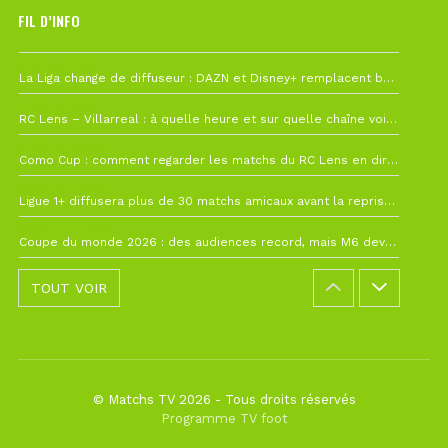
FIL D’INFO
6 août à 10h12
La Liga change de diffuseur : DAZN et Disney+ remplacent beIN Sports !
1 août à 09h19
RC Lens – Villarreal : à quelle heure et sur quelle chaîne voir la finale de la Como Cup ?
27 juillet à 19h57
Como Cup : comment regarder les matchs du RC Lens en direct ?
22 juillet à 19h16
Ligue 1+ diffusera plus de 30 matchs amicaux avant la reprise de la Ligue 1
22 juillet à 15h22
Coupe du monde 2026 : des audiences record, mais M6 devrait perdre très gros !
TOUT VOIR
© Matchs TV 2026 - Tous droits réservés
Programme TV foot